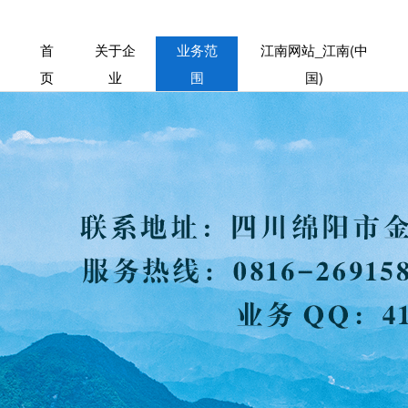
首
关于企
业务范
江南网站_江南(中
页
业
围
国)