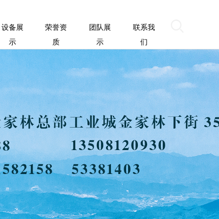
设备展
荣誉资
团队展
联系我
示
质
示
们