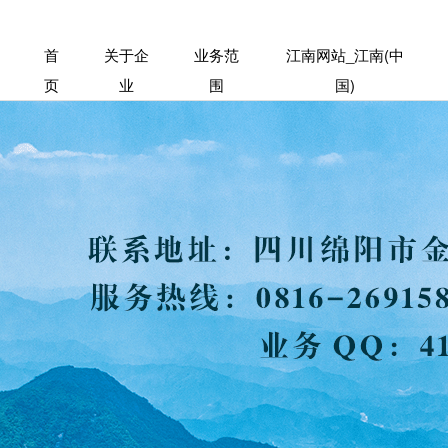
首
关于企
业务范
江南网站_江南(中
页
业
围
国)