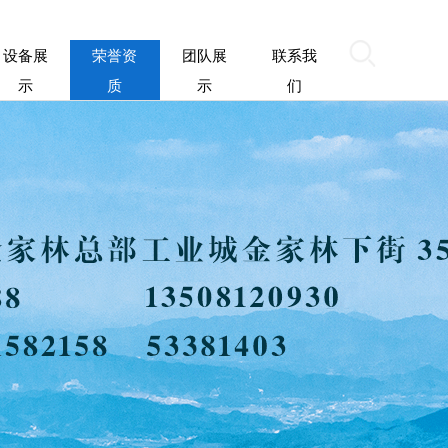
设备展
荣誉资
团队展
联系我
示
质
示
们